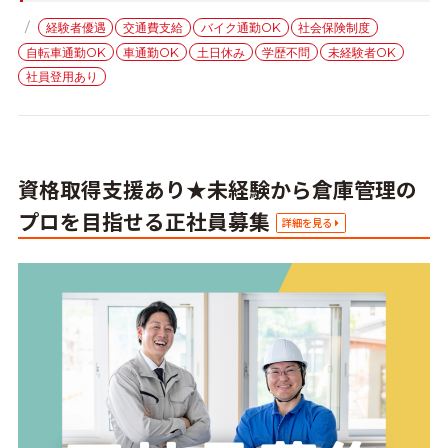
テ
タ
経験者優遇
交通費支給
バイク通勤OK
社会保険制度
ゴ
グ
自転車通勤OK
車通勤OK
土日休み
学歴不問
未経験者OK
リ
ー
社員登用あり
資格取得支援あり★未経験から倉庫管理の
プロを目指せる正社員募集
詳細を見る