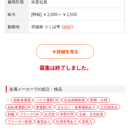
雇用形態
派遣社員
給与
[時給] ￥2,000〜 ￥2,500
勤務地
茨城県 つくば市 （
MAP
）
詳細を見る
募集は終了しました。
カ
金属メーカーでの組立・検品
テ
タ
経験者優遇
バイク通勤OK
社会保険制度
禁煙・分煙
ゴ
グ
自転車通勤OK
車通勤OK
まかない・食事補助あり
土日祝休み
リ
ー
制服
ブランクOK
託児所
学歴不問
主婦・主夫歓迎
フリーター歓迎
食堂あり
社員登用あり
高収入