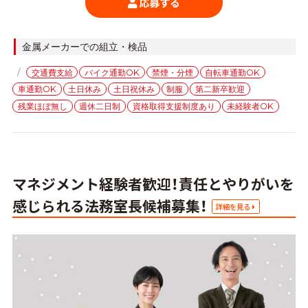
応募する
カ
金属メーカーでの組立・検品
テ
タ
交通費支給
バイク通勤OK
禁煙・分煙
自転車通勤OK
ゴ
グ
車通勤OK
土日休み
土日祝休み
制服
第二新卒歓迎
リ
ー
残業ほぼ無し
週休二日制
資格取得支援制度あり
未経験者OK
マネジメント経験者歓迎！責任とやりがいを
感じられる法務室長候補募集！
詳細を見る