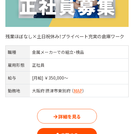
残業ほぼなし×土日祝休み！プライベート充実の倉庫ワーク
職種
金属メーカーでの組立・検品
雇用形態
正社員
給与
[月給] ￥350,000〜
勤務地
大阪府 摂津市東別府 （
MAP
）
詳細を見る