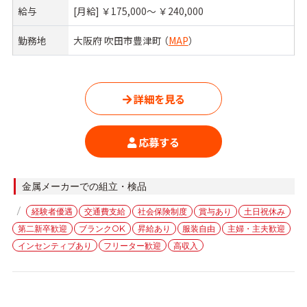
給与
[月給] ￥175,000〜 ￥240,000
勤務地
大阪府 吹田市豊津町 （
MAP
）
詳細を見る
応募する
カ
金属メーカーでの組立・検品
テ
タ
経験者優遇
交通費支給
社会保険制度
賞与あり
土日祝休み
ゴ
グ
第二新卒歓迎
ブランクOK
昇給あり
服装自由
主婦・主夫歓迎
リ
ー
インセンティブあり
フリーター歓迎
高収入