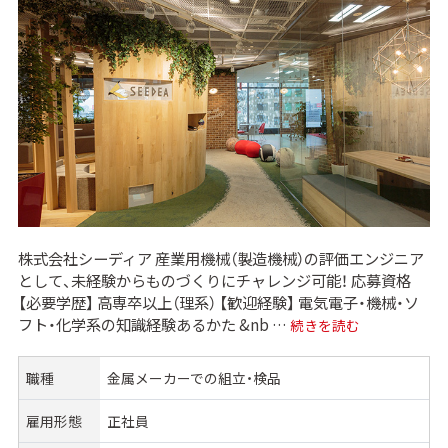
株式会社シーディア 産業用機械（製造機械）の評価エンジニア
として、未経験からものづくりにチャレンジ可能！ 応募資格
【必要学歴】 高専卒以上（理系） 【歓迎経験】 電気電子・機械・ソ
フト・化学系の知識経験あるかた &nb …
“【急募・未経験歓迎】産
続きを読む
職種
金属メーカーでの組立・検品
雇用形態
正社員