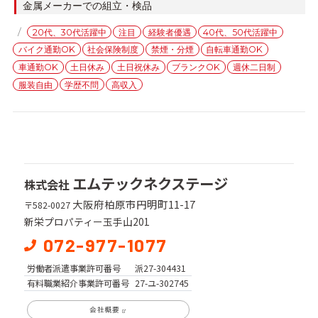
カ
金属メーカーでの組立・検品
テ
タ
20代、30代活躍中
注目
経験者優遇
40代、50代活躍中
ゴ
グ
バイク通勤OK
社会保険制度
禁煙・分煙
自転車通勤OK
リ
ー
車通勤OK
土日休み
土日祝休み
ブランクOK
週休二日制
服装自由
学歴不問
高収入
エムテックネクステージ
株式会社
大阪府柏原市円明町11-17
〒582-0027
新栄プロパティー玉手山201
072-977-1077
労働者派遣事業
許可番号
派27-304431
有料職業紹介事業
許可番号
27-ユ-302745
会社概要