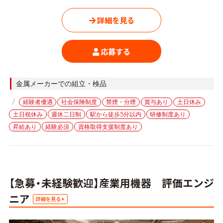
詳細を見る
応募する
カ
金属メーカーでの組立・検品
テ
タ
経験者優遇
社会保険制度
禁煙・分煙
賞与あり
土日休み
ゴ
グ
土日祝休み
週休二日制
駅から徒歩5分以内
研修制度あり
リ
ー
昇給あり
経験必須
資格取得支援制度あり
【急募・未経験歓迎】産業用機器 評価エンジ
ニア
詳細を見る