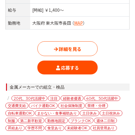
給与
[時給] ￥1,400〜
勤務地
大阪府 東大阪市長田 （
MAP
）
詳細を見る
応募する
カ
金属メーカーでの組立・検品
テ
タ
20代、30代活躍中
注目
経験者優遇
40代、50代活躍中
ゴ
グ
交通費支給
バイク通勤OK
社会保険制度
禁煙・分煙
リ
ー
自転車通勤OK
まかない・食事補助あり
土日休み
土日祝休み
制服
第二新卒歓迎
勤務地固定
ブランクOK
週休二日制
昇給あり
学歴不問
食堂あり
未経験者OK
社員登用あり