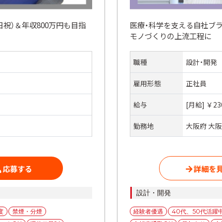
祝）＆年収800万円も目指
医療・科学を支える自社ブ
モノづくりの上流工程に
職種
設計・開発
雇用形態
正社員
給与
[月給] ￥23
勤務地
大阪府 大阪
応募する
詳細を
カ
設計・開発
テ
タ
度
禁煙・分煙
経験者優遇
40代、50代活躍
ゴ
グ