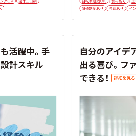
ンクOK
週休二日制
自転車通勤OK
賞与あり
土
リ
ー
K
研修制度あり
昇給あり
イ
輩も活躍中。手
自分のアイデ
の設計スキル
出る喜び。ファ
できる！
詳細を見る