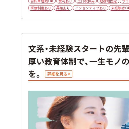
自転車通勤OK
賞与あり
土日祝休み
勤務地固定
ブラ
リ
ー
研修制度あり
昇給あり
インセンティブあり
未経験者O
文系・未経験スタートの先
厚い教育体制で、一生モノ
を。
詳細を見る