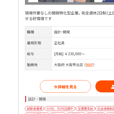
現場作業なしの開発特化型企業。完全週休2日制（土日
せる好環境です
職種
設計・開発
雇用形態
正社員
給与
[月給] ￥230,000〜
勤務地
大阪府 大阪市北区 （
MAP
）
詳細を見る
カ
設計・開発
テ
タ
経験者優遇
40代、50代活躍中
交通費支給
社会保険制
ゴ
グ