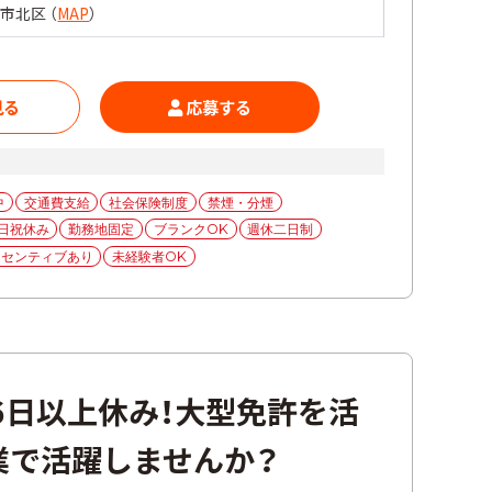
市北区 （
MAP
）
見る
応募する
中
交通費支給
社会保険制度
禁煙・分煙
日祝休み
勤務地固定
ブランクOK
週休二日制
ンセンティブあり
未経験者OK
6日以上休み！大型免許を活
業で活躍しませんか？