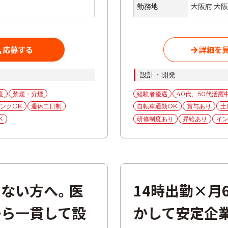
勤務地
大阪府 大阪
応募する
詳細を
カ
設計・開発
テ
タ
度
禁煙・分煙
経験者優遇
40代、50代活躍
ゴ
グ
ンクOK
週休二日制
自転車通勤OK
賞与あり
土
リ
ー
K
研修制度あり
昇給あり
イ
くない方へ。医
14時出勤×月
から一貫して設
かして安定企