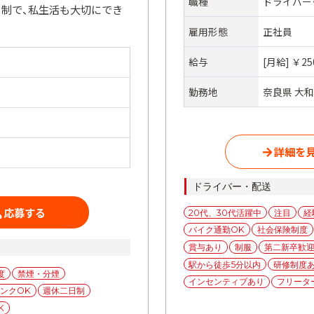
職種
ドライバー
日制で、私生活も大切にでき
雇用形態
正社員
給与
[月給] ￥25
勤務地
奈良県 大和
詳細を
カ
ドライバー・配送
テ
応募する
タ
20代、30代活躍中
注目
経
ゴ
グ
バイク通勤OK
社会保険制度
リ
ー
賞与あり
制服
第二新卒歓
駅から徒歩5分以内
研修制度
度
禁煙・分煙
インセンティブあり
フリータ
ンクOK
週休二日制
K