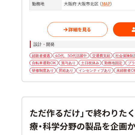
勤務地
大阪府 大阪市北区 （
MAP
）
詳細を見る
カ
設計・開発
テ
タ
経験者優遇
40代、50代活躍中
交通費支給
社会保険制
ゴ
グ
自転車通勤OK
賞与あり
土日祝休み
勤務地固定
ブラ
リ
ー
研修制度あり
昇給あり
インセンティブあり
未経験者O
ただ作るだけ」で終わりた
療・科学分野の製品を企画