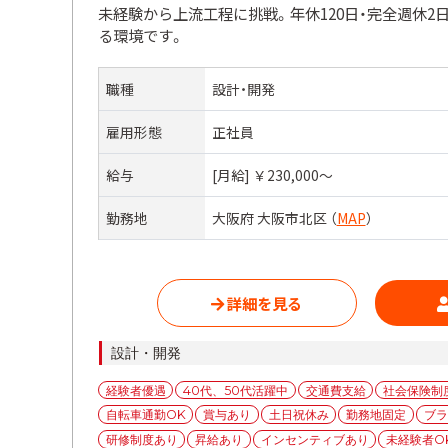
未経験から上流工程に挑戦。年休120日・完全週休2
る環境です。
職種
設計・開発
雇用形態
正社員
給与
[月給] ￥230,000〜
勤務地
大阪府 大阪市北区 （
MAP
）
詳細を見る
カ
設計・開発
テ
タ
経験者優遇
40代、50代活躍中
交通費支給
社会保険制
ゴ
グ
自転車通勤OK
賞与あり
土日祝休み
勤務地固定
ブラ
リ
ー
研修制度あり
昇給あり
インセンティブあり
未経験者O