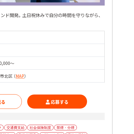
ランド開発。土日祝休みで自分の時間を守りながら、
0,000〜
市北区 （
MAP
）
見る
応募する
中
交通費支給
社会保険制度
禁煙・分煙