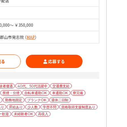
・配送
0,000〜 ￥350,000
郡山市発志院 （
MAP
）
見る
応募する
験者優遇
40代、50代活躍中
交通費支給
禁煙・分煙
自転車通勤OK
車通勤OK
寮完備
迎
勤務地固定
ブランクOK
週休二日制
あり
昇給あり
少人数
学歴不問
資格取得支援制度あり
ー歓迎
未経験者OK
高収入