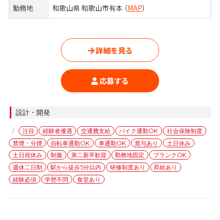
勤務地
和歌山県 和歌山市有本 （
MAP
）
詳細を見る
応募する
カ
設計・開発
テ
タ
注目
経験者優遇
交通費支給
バイク通勤OK
社会保険制度
ゴ
グ
禁煙・分煙
自転車通勤OK
車通勤OK
賞与あり
土日休み
リ
ー
土日祝休み
制服
第二新卒歓迎
勤務地固定
ブランクOK
週休二日制
駅から徒歩5分以内
研修制度あり
昇給あり
経験必須
学歴不問
食堂あり