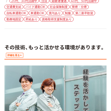
タ
20代、30代活躍中
注目
経験者優遇
40代、50代活躍中
ゴ
グ
交通費支給
バイク通勤OK
社会保険制度
禁煙・分煙
リ
ー
自転車通勤OK
車通勤OK
賞与あり
制服
第二新卒歓迎
勤務地固定
昇給あり
資格取得支援制度あり
その技術、もっと活かせる環境があります。
詳細を見る