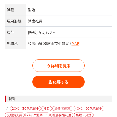
職種
製造
雇用形態
派遣社員
給与
[時給] ￥1,700〜
勤務地
和歌山県 和歌山市小雑賀 （
MAP
）
詳細を見る
応募する
カ
製造
テ
タ
20代、30代活躍中
注目
経験者優遇
40代、50代活躍中
ゴ
グ
交通費支給
バイク通勤OK
社会保険制度
禁煙・分煙
リ