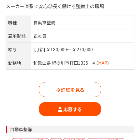
メーカー直系で安心◎長く働ける整備士の職場
職種
自動車整備
雇用形態
正社員
給与
[月給] ￥180,000〜 ￥270,000
勤務地
和歌山県 紀の川市打田1335－4 （
MAP
）
詳細を見る
応募する
カ
自動車整備
テ