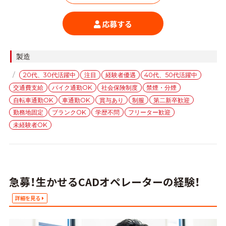
応募する
カ
製造
テ
タ
20代、30代活躍中
注目
経験者優遇
40代、50代活躍中
ゴ
グ
交通費支給
バイク通勤OK
社会保険制度
禁煙・分煙
リ
ー
自転車通勤OK
車通勤OK
賞与あり
制服
第二新卒歓迎
勤務地固定
ブランクOK
学歴不問
フリーター歓迎
未経験者OK
急募！生かせるCADオペレーターの経験！
詳細を見る