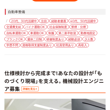
カ
自動車整備
テ
タ
20代、30代活躍中
注目
経験者優遇
40代、50代活躍中
ゴ
グ
交通費支給
バイク通勤OK
社会保険制度
禁煙・分煙
リ
ー
自転車通勤OK
車通勤OK
制服
第二新卒歓迎
勤務地固定
ブランクOK
週休二日制
研修制度あり
経験必須
少人数
学歴不問
資格取得支援制度あり
社員登用あり
高収入
仕様検討から完成まで!あなたの設計が「も
のづくり現場」を支える。機械設計エンジニ
ア募集
詳細を見る