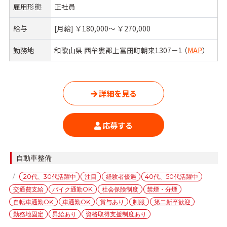
雇用形態
正社員
給与
[月給] ￥180,000〜 ￥270,000
勤務地
和歌山県 西牟婁郡上富田町朝来1307－1 （
MAP
）
詳細を見る
応募する
カ
自動車整備
テ
タ
20代、30代活躍中
注目
経験者優遇
40代、50代活躍中
ゴ
グ
交通費支給
バイク通勤OK
社会保険制度
禁煙・分煙
リ
ー
自転車通勤OK
車通勤OK
賞与あり
制服
第二新卒歓迎
勤務地固定
昇給あり
資格取得支援制度あり