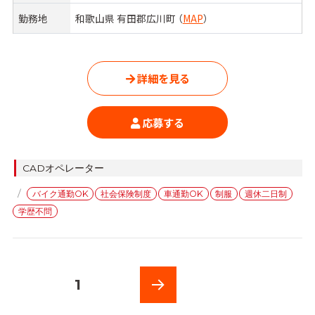
勤務地
和歌山県 有田郡広川町 （
MAP
）
詳細を見る
応募する
カ
CADオペレーター
テ
タ
バイク通勤OK
社会保険制度
車通勤OK
制服
週休二日制
ゴ
グ
学歴不問
リ
ー
投
固定ページ
1
稿
次の