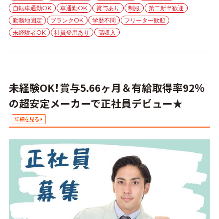
ー
自転車通勤OK
車通勤OK
賞与あり
制服
第二新卒歓迎
勤務地固定
ブランクOK
学歴不問
フリーター歓迎
未経験者OK
社員登用あり
高収入
未経験OK！賞与5.66ヶ月＆有給取得率92％
の超安定メーカーで正社員デビュー★
詳細を見る