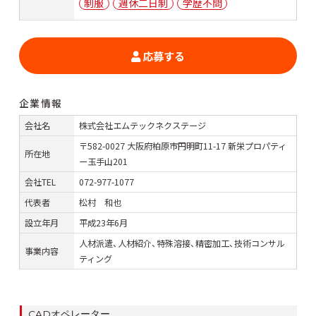
制服
週休二日制
学歴不問
応募する
企業情報
会社名
株式会社エムテックネクステージ
〒582-0027 大阪府柏原市円明町11-17 新栄プロパティ
所在地
ー玉手山201
会社TEL
072-977-1077
代表者
松村 和也
設立年月
平成23年6月
人材派遣、人材紹介、特殊溶接、精密加工、技術コンサル
事業内容
ティング
カ
CADオペレーター