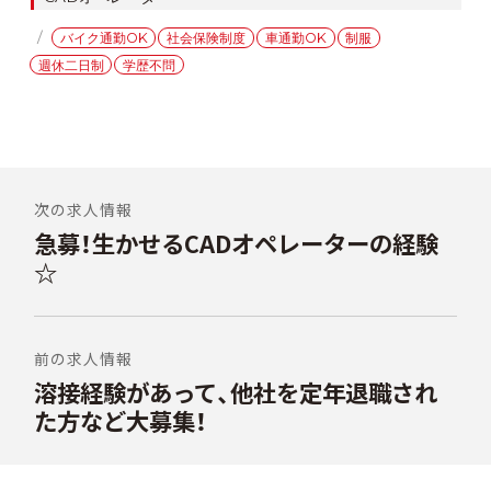
テ
タ
バイク通勤OK
社会保険制度
車通勤OK
制服
ゴ
グ
週休二日制
学歴不問
リ
ー
投
稿
次の求人情報
急募！生かせるCADオペレーターの経験
前
ナ
の
☆
ビ
投
稿:
ゲ
ー
前の求人情報
シ
溶接経験があって、他社を定年退職され
次
の
た方など大募集！
ョ
投
ン
稿: