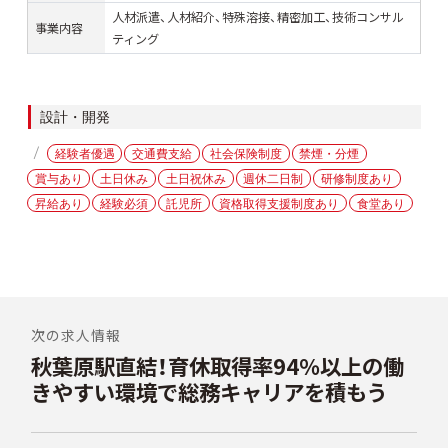
人材派遣、人材紹介、特殊溶接、精密加工、技術コンサル
事業内容
ティング
カ
設計・開発
テ
タ
経験者優遇
交通費支給
社会保険制度
禁煙・分煙
ゴ
グ
賞与あり
土日休み
土日祝休み
週休二日制
研修制度あり
リ
ー
昇給あり
経験必須
託児所
資格取得支援制度あり
食堂あり
投
稿
次の求人情報
秋葉原駅直結！育休取得率94%以上の働
前
ナ
の
きやすい環境で総務キャリアを積もう
ビ
投
稿:
ゲ