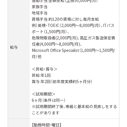
通勤手当:全額支給（上限50,000円/月）
家族手当
地域手当
資格手当:約120の資格に対し毎月支給
例）英検・TOEIC（2,000円～8,000円/月）、ITパス
ポート（1,500円/月）、
危険物取扱者(2,000円/月)、高圧ガス製造保安責
任者(4,000円～8,000円/月)、
給与
Microsoft Office Specialist（1,000円～1,500円/
月）他
＜昇給・賞与＞
昇給:年1回
賞与:年2回（前年度実績約5ヶ月分）
＜試用期間＞
6ヶ月（条件は同一）
※試用期間終了後、等級と基本給の見直しをする
ことがあります
【勤務時間・曜日】