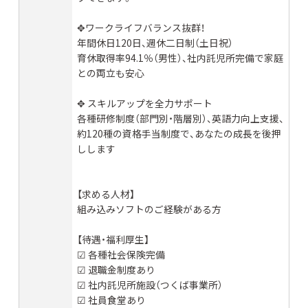
✥ワークライフバランス抜群！
年間休日120日、週休二日制（土日祝）
育休取得率94.1％（男性）、社内託児所完備で家庭
との両立も安心
✥ スキルアップを全力サポート
各種研修制度（部門別・階層別）、英語力向上支援、
約120種の資格手当制度で、あなたの成長を後押
しします
【求める人材】
組み込みソフトのご経験がある方
【待遇・福利厚生】
☑︎ 各種社会保険完備
☑︎ 退職金制度あり
☑︎ 社内託児所施設（つくば事業所）
☑︎ 社員食堂あり