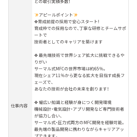
との取引実績多数！
アピールポイント
✥育成前提の採用で安心スタート!
育成枠での採用なので、丁寧な研修とチームサポ
ートで
技術者としてのキャリアを築けます
✥ 最先端技術で世界シェア拡大に挑戦できるや
りがい
サーマル式MFCの世界市場は約65％。
現在シェア11％から更なる拡大を目指す成長フ
ェーズで、
あなたの技術が会社の未来を創ります！
✥ 幅広い知識と経験が身につく開発環境
仕事内容
機械設計・電気設計・アプリ開発など専門技術者
が協力し合い、
サーマル式・圧力式両方のMFC開発を経験可能。
最先端の製品開発に携わりながらキャリアアッ
プできます。