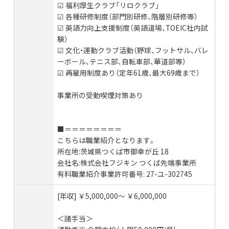
☑︎ 福利厚生クラブ「リロクラブ」
☑︎ 各種研修制度（部門別研修、階層別研修等）
☑︎ 英語力向上支援制度（英語道場、TOEIC社内試
験）
☑︎ 文化・運動クラブ活動（野球、フットサル、バレ
ーボール、テニス部、自転車部、華道部等）
☑︎ 再雇用制度あり（定年61歳、最大69歳まで）
事業所の受動喫煙対策あり
■＝＝＝＝＝＝＝＝
こちらは職業紹介となります。
所在地:茨城県つくば市御幸が丘 18
会社名:株式会社フジキン つくば先端事業所
有料職業紹介事業許可番号: 27-ユ-302745
[年収] ￥5,000,000〜 ￥6,000,000
＜諸手当＞