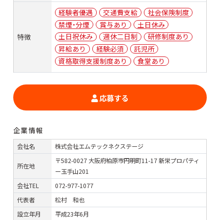
経験者優遇
交通費支給
社会保険制度
禁煙・分煙
賞与あり
土日休み
土日祝休み
週休二日制
研修制度あり
特徴
昇給あり
経験必須
託児所
資格取得支援制度あり
食堂あり
応募する
企業情報
会社名
株式会社エムテックネクステージ
〒582-0027 大阪府柏原市円明町11-17 新栄プロパティ
所在地
ー玉手山201
会社TEL
072-977-1077
代表者
松村 和也
設立年月
平成23年6月