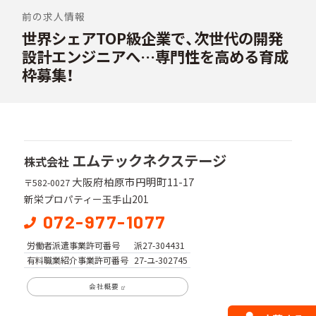
ー
前の求人情報
シ
世界シェアTOP級企業で、次世代の開発
次
の
設計エンジニアへ…専門性を高める育成
ョ
投
枠募集！
ン
稿:
エムテックネクステージ
株式会社
大阪府柏原市円明町11-17
〒582-0027
新栄プロパティー玉手山201
072-977-1077
労働者派遣事業
許可番号
派27-304431
有料職業紹介事業
許可番号
27-ユ-302745
会社概要