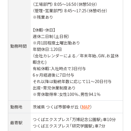
（工場部門） 8:05～16:50（休憩50分）
（管理・営業部門） 8:45～17:25（休憩45分）
※残業あり
【休暇・休日】
週休二日制（土日祝）
※月1回程度土曜出勤あり
勤務時間
年間休日：120日
（会社カレンダーによる／年末年始、GW、お盆休
暇含む)
有給休暇：入社時点で3日付与
6ヶ月経過後に7日付与
それ以降は勤続年数に応じて11～20日付与
出産・育児休業制度あり
※育休取得率：女性100％、男性94.1％
勤務地
茨城県 つくば市御幸が丘 （
MAP
）
つくばエクスプレス「万博記念公園駅」車10分
最寄駅
つくばエクスプレス「研究学園駅」車7分