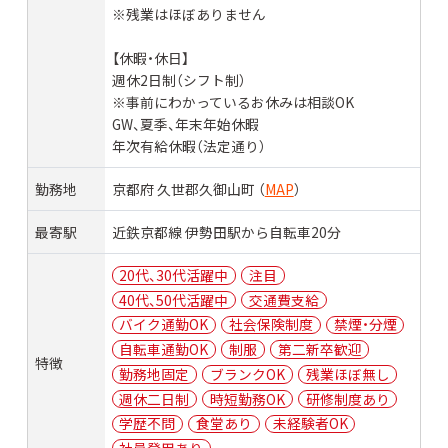
※残業はほぼありません
【休暇・休日】
週休2日制（シフト制）
※事前にわかっているお休みは相談OK
GW、夏季、年末年始休暇
年次有給休暇（法定通り）
勤務地
京都府 久世郡久御山町 （
MAP
）
最寄駅
近鉄京都線 伊勢田駅から自転車20分
20代、30代活躍中
注目
40代、50代活躍中
交通費支給
バイク通勤OK
社会保険制度
禁煙・分煙
自転車通勤OK
制服
第二新卒歓迎
特徴
勤務地固定
ブランクOK
残業ほぼ無し
週休二日制
時短勤務OK
研修制度あり
学歴不問
食堂あり
未経験者OK
社員登用あり