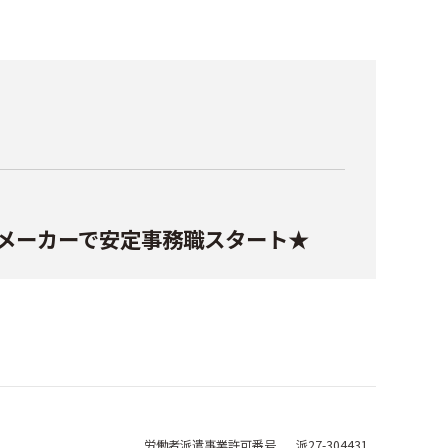
？
大手メーカーで安定事務職スタート★
労働者派遣事業
許可番号
派27-304431