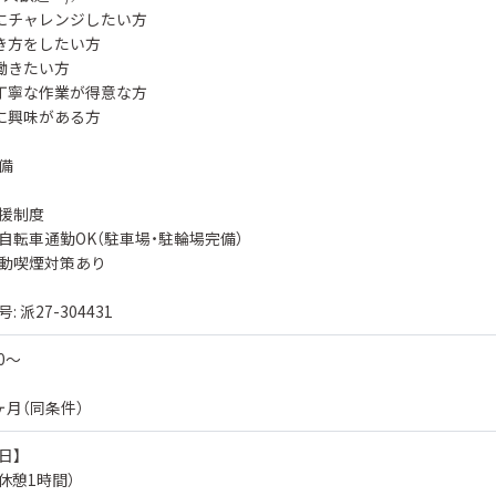
にチャレンジしたい方
き方をしたい方
働きたい方
丁寧な作業が得意な方
に興味がある方
備
援制度
自転車通勤OK（駐車場・駐輪場完備）
動喫煙対策あり
 派27-304431
00〜
ヶ月（同条件）
日】
0（休憩1時間）