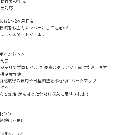
け検査表の作成
提出対応
には1～2ヶ月程度
転職者も主力メンバーとして活躍中！
心してスタートできます。
ポイント＞＞
育制度
～2ヶ月でプロレベルに！先輩スタッフが丁寧に指導します
支援制度完備
資格取得の費用や日程調整を積極的にバックアップ
稼げる
んと支給！がんばった分だけ収入に反映されます
材＞＞
経験は不要！
方大歓迎 /／