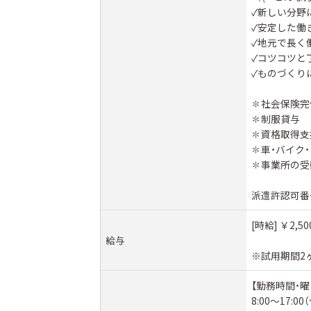
✓新しい分野
✓安定した働
✓地元で長く
✓コツコツと
✓ものづくり
✽社会保険完
✽制服貸与
✽資格取得支
✽車・バイク・
✽事業所の受
派遣許認可番号:
[時給] ￥2,5
給与
※試用期間2
【勤務時間・曜
8:00～17:0