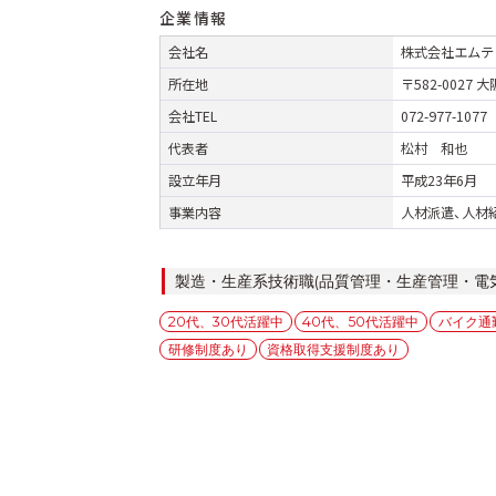
企業情報
会社名
株式会社エムテ
所在地
〒582-0027
会社TEL
072-977-1077
代表者
松村 和也
設立年月
平成23年6月
事業内容
人材派遣、人材
カ
製造・生産系技術職(品質管理・生産管理・電
テ
タ
20代、30代活躍中
40代、50代活躍中
バイク通
ゴ
グ
研修制度あり
資格取得支援制度あり
リ
ー