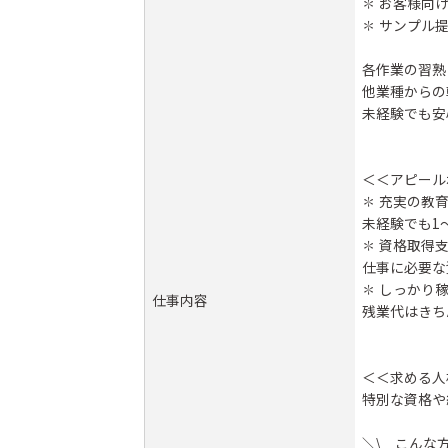
✽ お客様向
✽ サンプル
各作業の習熟
他業種からの
未経験でも安
＜＜アピール
✽ 充実の教
未経験でも1
✽ 資格取得
仕事に必要な
✽ しっかり
仕事内容
残業代はきち
＜＜求める人
特別な資格や
＼\ こんな