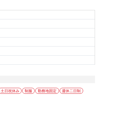
土日祝休み
制服
勤務地固定
週休二日制