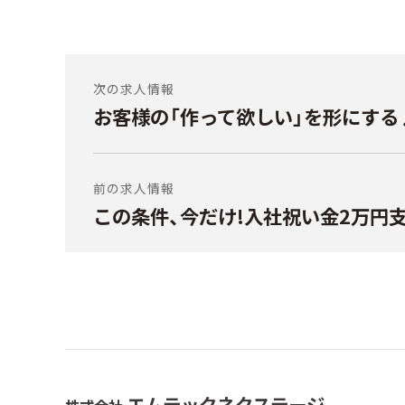
投
稿
次の求人情報
お客様の「作って欲しい」を形にす
前
ナ
の
ビ
投
稿:
ゲ
前の求人情報
ー
この条件、今だけ!入社祝い金2万円支
次
シ
の
投
ョ
稿:
ン
エムテックネクステージ