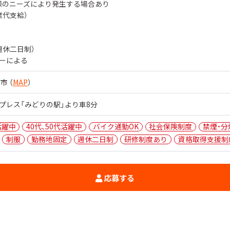
様のニーズにより発生する場合あり
業代支給）
週休二日制）
ーによる
市 （
MAP
）
プレス「みどりの駅」より車8分
活躍中
40代、50代活躍中
バイク通勤OK
社会保険制度
禁煙・分
制服
勤務地固定
週休二日制
研修制度あり
資格取得支援制
応募する