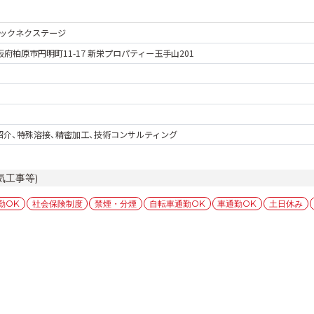
ックネクステージ
 大阪府柏原市円明町11-17 新栄プロパティー玉手山201
紹介、特殊溶接、精密加工、技術コンサルティング
気工事等)
勤OK
社会保険制度
禁煙・分煙
自転車通勤OK
車通勤OK
土日休み