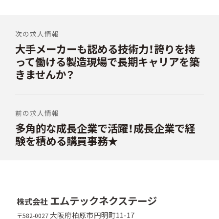
投
稿
次の求人情報
大手メーカーも認める技術力！誇りを持
前
ナ
の
って働ける製造現場で長期キャリアを築
ビ
投
きませんか？
稿:
ゲ
ー
シ
前の求人情報
多角的な成長企業で活躍！成長企業で経
次
ョ
の
験を積める購買事務★
ン
投
稿:
エムテックネクステージ
株式会社
大阪府柏原市円明町11-17
〒582-0027