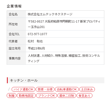
企業情報
会社名
株式会社エムテックネクステージ
〒582-0027 大阪府柏原市円明町11-17 新栄プロパティ
所在地
ー玉手山201
会社TEL
072-977-1077
代表者
松村 和也
設立年月
平成23年6月
人材派遣、人材紹介、特殊溶接、精密加工、技術コンサル
事業内容
ティング
カ
キッチン・ホール
テ
タ
バイク通勤OK
禁煙・分煙
自転車通勤OK
土日休み
ゴ
グ
制服
勤務地固定
ブランクOK
週休二日制
食堂あり
リ
ー