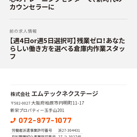
ビ
投
カウンセラーに
稿:
ゲ
ー
シ
前の求人情報
【週4日or週5日選択可】残業ゼロ！あなた
次
ョ
の
らしい働き方を選べる倉庫内作業スタッ
ン
投
フ
稿:
エムテックネクステージ
株式会社
大阪府柏原市円明町11-17
〒582-0027
新栄プロパティー玉手山201
072-977-1077
労働者派遣事業
許可番号
派27-304431
有料職業紹介事業
許可番号
27-ユ-302745