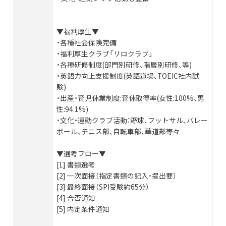
▼福利厚生▼
・各種社会保険完備
・福利厚生クラブ「リロクラブ」
・各種研修制度(部門別研修、階層別研修、等)
・英語力向上支援制度(英語道場、TOEIC社内試
験)
・出産・育児休業制度:育休取得率(女性:100%、男
性:94.1%)
・文化・運動クラブ活動：野球、フットサル、バレー
ボール、テニス部、自転車部、華道部等々
▼選考フロー▼
[1] 書類選考
[2] 一次面接（指定書類の記入・提出要）
[3] 最終面接（SPI受験約65分）
[4] 合否通知
[5] 内定条件通知