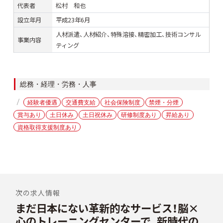
代表者
松村 和也
設立年月
平成23年6月
人材派遣、人材紹介、特殊溶接、精密加工、技術コンサル
事業内容
ティング
カ
総務・経理・労務・人事
テ
タ
経験者優遇
交通費支給
社会保険制度
禁煙・分煙
ゴ
グ
賞与あり
土日休み
土日祝休み
研修制度あり
昇給あり
リ
ー
資格取得支援制度あり
投
稿
次の求人情報
まだ日本にない革新的なサービス！脳×
前
ナ
の
心のトレーニングセンターで、新時代の