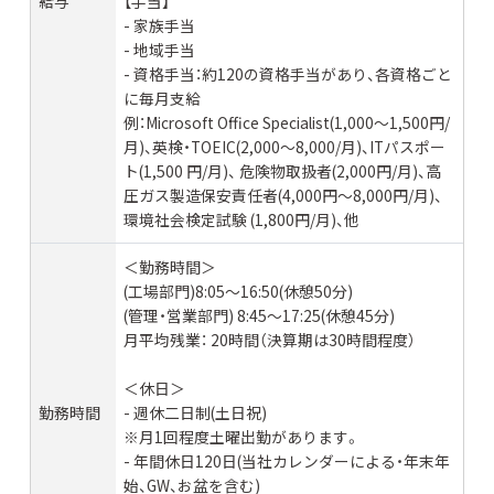
給与
【手当】
- 家族手当
- 地域手当
- 資格手当：約120の資格手当があり、各資格ごと
に毎月支給
例：Microsoft Office Specialist(1,000〜1,500円/
月)、英検・TOEIC(2,000〜8,000/月)、ITパスポー
ト(1,500 円/月)、 危険物取扱者(2,000円/月)、高
圧ガス製造保安責任者(4,000円〜8,000円/月)、
環境社会検定試験 (1,800円/月)、他
＜勤務時間＞
(工場部門)8:05〜16:50(休憩50分)
(管理・営業部門) 8:45〜17:25(休憩45分)
月平均残業： 20時間（決算期は30時間程度）
＜休日＞
勤務時間
- 週休二日制(土日祝)
※月1回程度土曜出勤があります。
- 年間休日120日(当社カレンダーによる・年末年
始、GW、お盆を含む)