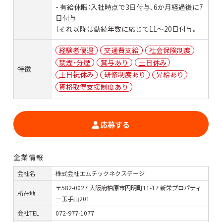
- 有給休暇：入社時点で3日付与、6か月経過後に7
日付与
（それ以降は勤続年数に応じて11〜20日付与。
経験者優遇
交通費支給
社会保険制度
禁煙・分煙
賞与あり
土日休み
特徴
土日祝休み
研修制度あり
昇給あり
資格取得支援制度あり
応募する
企業情報
会社名
株式会社エムテックネクステージ
〒582-0027 大阪府柏原市円明町11-17 新栄プロパティ
所在地
ー玉手山201
会社TEL
072-977-1077