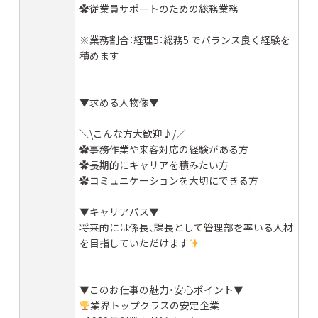
✿従業員サポートのための総務業務
※業務割合：経理5：総務5 でバランス良く経験を
積めます
▼求める人物像▼
＼\こんな方大歓迎♪/／
✿事務作業や来客対応の経験がある方
✿長期的にキャリアを積みたい方
✿コミュニケーションを大切にできる方
▼キャリアパス▼
将来的には係長、課長として管理部を率いる人材
を目指していただけます
▼このお仕事の魅力・安心ポイント▼
業界トップクラスの安定企業