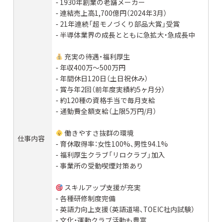
- 1930年創業の老舗メーカー
- 連結売上高1,700億円（2024年3月）
- 21年連続「超モノづくり部品大賞」受賞
- 半導体業界の成長とともに急拡大・急成長中
充実の待遇・福利厚生
- 年収400万～500万円
- 年間休日120日（土日祝休み）
- 賞与年2回（前年度実績約5ヶ月分）
- 約120種の資格手当で毎月支給
- 通勤費全額支給（上限5万円/月）
働きやすさ抜群の環境
仕事内容
- 育休取得率：女性100%、男性94.1%
- 福利厚生クラブ「リロクラブ」加入
- 事業所の受動喫煙対策あり
スキルアップ支援が充実
- 各種研修制度完備
- 英語力向上支援（英語道場、TOEIC社内試験）
- 文化・運動クラブ活動も豊富