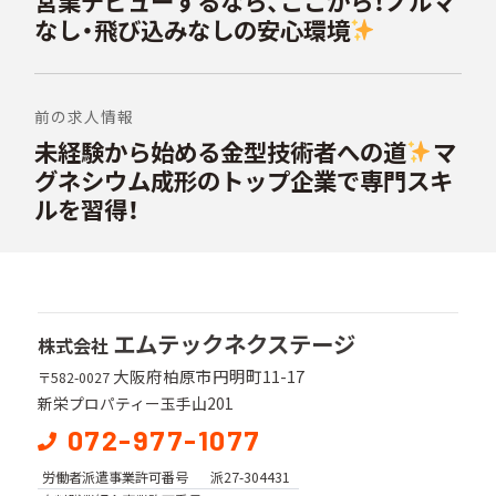
営業デビューするなら、ここから！ノルマ
ナ
の
なし・飛び込みなしの安心環境
ビ
投
稿:
ゲ
ー
前の求人情報
シ
未経験から始める金型技術者への道
マ
次
の
グネシウム成形のトップ企業で専門スキ
ョ
投
ルを習得！
ン
稿:
エムテックネクステージ
株式会社
大阪府柏原市円明町11-17
〒582-0027
新栄プロパティー玉手山201
072-977-1077
労働者派遣事業
許可番号
派27-304431