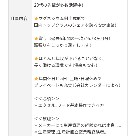
20代の先輩が多数活躍中！
仕事内容
マグネシウム射出成形で
国内トップクラスのシェアを誇る安定企業！
賞与は過去5年間の平均が5.78ヶ月分！
頑張りをしっかり還元します！
ほとんど年収が下がることがなく、
長く働ける環境です！将来も安心！
年間休日115日！ 土曜・日曜休みで
プライベートも充実！（会社カレンダーによる）
＜＜必須＞＞
✽エクセル、ワード基本操作できる方
＜＜歓迎＞＞
✽メーカーにて生産管理の経験あれば尚良し。
✽生産管理、生産計画立案業務経験者。