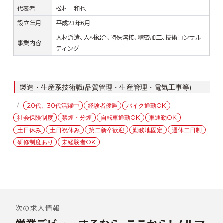
代表者
松村 和也
設立年月
平成23年6月
人材派遣、人材紹介、特殊溶接、精密加工、技術コンサル
事業内容
ティング
カ
製造・生産系技術職(品質管理・生産管理・電気工事等)
テ
タ
20代、30代活躍中
経験者優遇
バイク通勤OK
ゴ
グ
社会保険制度
禁煙・分煙
自転車通勤OK
車通勤OK
リ
ー
土日休み
土日祝休み
第二新卒歓迎
勤務地固定
週休二日制
研修制度あり
未経験者OK
投
稿
次の求人情報
前