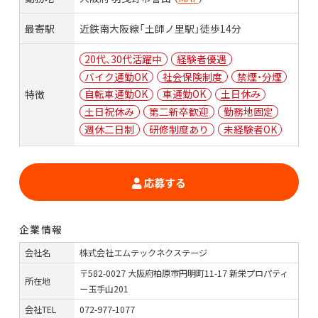
最寄駅
近鉄南大阪線「土師ノ里駅」徒歩14分
20代、30代活躍中
経験者優遇
バイク通勤OK
社会保険制度
禁煙・分煙
自転車通勤OK
車通勤OK
土日休み
特徴
土日祝休み
第二新卒歓迎
勤務地固定
週休二日制
研修制度あり
未経験者OK
応募する
企業情報
会社名
株式会社エムテックネクステージ
〒582-0027 大阪府柏原市円明町11-17 新栄プロパティ
所在地
ー玉手山201
会社TEL
072-977-1077