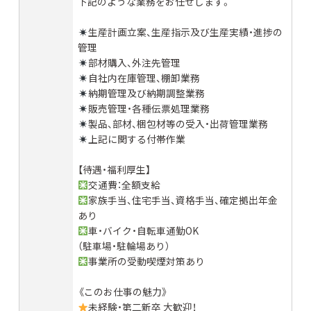
下記のような業務をお任せします。
生産計画立案、生産指示及び生産実績・進捗の
管理
部材購入、外注先管理
自社内在庫管理、棚卸業務
納期管理及び納期調整業務
販売管理・各種伝票処理業務
製品、部材、梱包材等の受入・出荷管理業務
上記に関する付帯作業
【待遇・福利厚生】
交通費：全額支給
家族手当、住宅手当、資格手当、確定拠出年金
あり
車・バイク・自転車通勤OK
（駐車場・駐輪場あり）
事業所の受動喫煙対策あり
《このお仕事の魅力》
未経験・第二新卒 大歓迎！