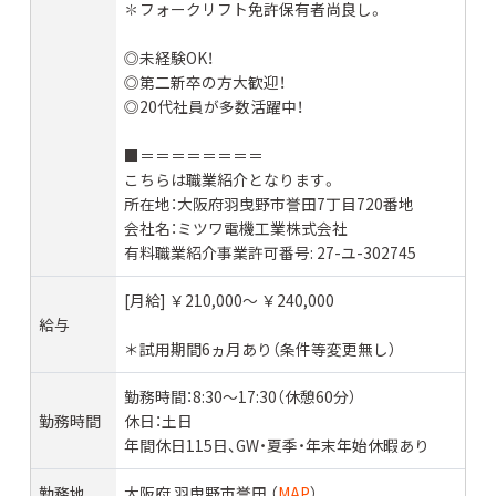
✽フォークリフト免許保有者尚良し。
◎未経験OK！
◎第二新卒の方大歓迎！
◎20代社員が多数活躍中！
■＝＝＝＝＝＝＝＝
こちらは職業紹介となります。
所在地：大阪府羽曳野市誉田7丁目720番地
会社名：ミツワ電機工業株式会社
有料職業紹介事業許可番号: 27-ユ-302745
[月給] ￥210,000〜 ￥240,000
給与
＊試用期間6ヵ月あり（条件等変更無し）
勤務時間：8:30～17:30（休憩60分）
勤務時間
休日：土日
年間休日115日、GW・夏季・年末年始休暇あり
勤務地
大阪府 羽曳野市誉田 （
MAP
）