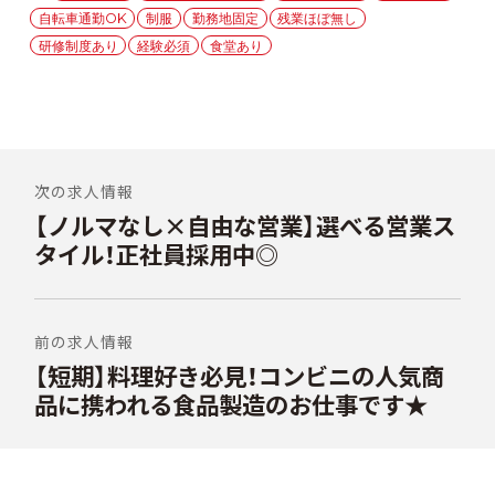
グ
自転車通勤OK
制服
勤務地固定
残業ほぼ無し
リ
ー
研修制度あり
経験必須
食堂あり
投
稿
次の求人情報
【ノルマなし×自由な営業】選べる営業ス
前
ナ
の
タイル！正社員採用中◎
ビ
投
稿:
ゲ
ー
前の求人情報
シ
【短期】料理好き必見！コンビニの人気商
次
の
品に携われる食品製造のお仕事です★
ョ
投
ン
稿: