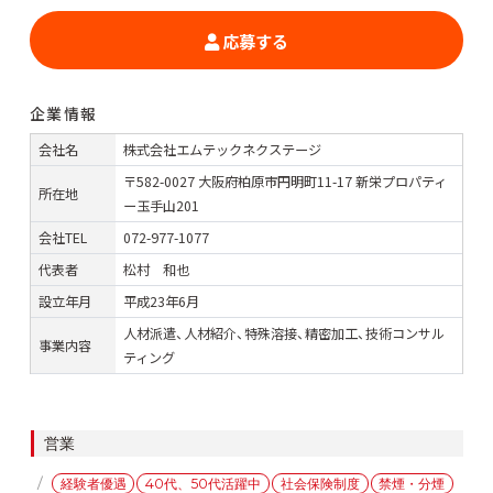
応募する
企業情報
会社名
株式会社エムテックネクステージ
〒582-0027 大阪府柏原市円明町11-17 新栄プロパティ
所在地
ー玉手山201
会社TEL
072-977-1077
代表者
松村 和也
設立年月
平成23年6月
人材派遣、人材紹介、特殊溶接、精密加工、技術コンサル
事業内容
ティング
カ
営業
テ
タ
経験者優遇
40代、50代活躍中
社会保険制度
禁煙・分煙
ゴ