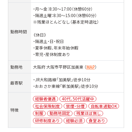
・月〜金：8:30〜17:00（休憩60分）
・隔週土曜：8:30〜15:00（休憩60分）
※残業ほとんどなし（基本定時退社）
勤務時間
《休日》
・隔週土・日・祝日
・夏季休暇、年末年始休暇
・育児・産休制度あり
勤務地
大阪府 大阪市平野区加美東 （
MAP
）
・JR大和路線「加美駅」徒歩10分
最寄駅
・おおさか東線「新加美駅」徒歩10分
経験者優遇
40代、50代活躍中
社会保険制度
禁煙・分煙
自転車通勤OK
特徴
制服
勤務地固定
残業ほぼ無し
研修制度あり
経験必須
食堂あり