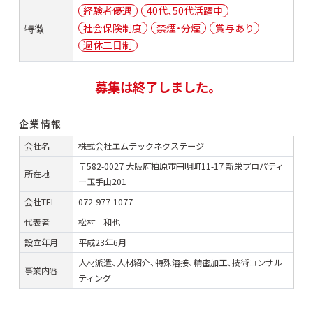
経験者優遇
40代、50代活躍中
社会保険制度
禁煙・分煙
賞与あり
特徴
週休二日制
募集は終了しました。
企業情報
会社名
株式会社エムテックネクステージ
〒582-0027 大阪府柏原市円明町11-17 新栄プロパティ
所在地
ー玉手山201
会社TEL
072-977-1077
代表者
松村 和也
設立年月
平成23年6月
人材派遣、人材紹介、特殊溶接、精密加工、技術コンサル
事業内容
ティング