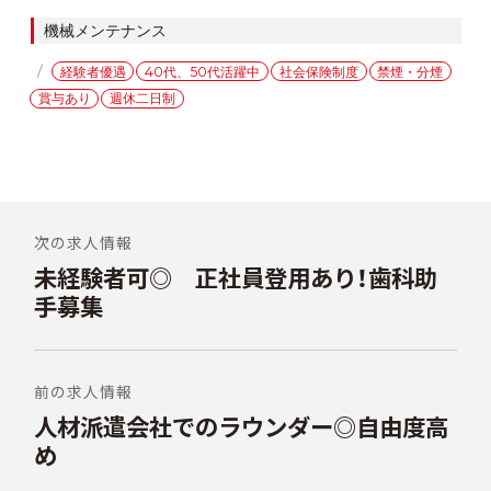
カ
機械メンテナンス
テ
タ
経験者優遇
40代、50代活躍中
社会保険制度
禁煙・分煙
ゴ
グ
賞与あり
週休二日制
リ
ー
投
稿
次の求人情報
未経験者可◎ 正社員登用あり！歯科助
前
ナ
の
手募集
ビ
投
稿:
ゲ
ー
前の求人情報
シ
人材派遣会社でのラウンダー◎自由度高
次
の
め
ョ
投