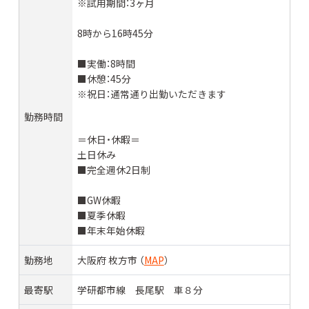
※試用期間：3ヶ月
8時から16時45分
■実働：8時間
■休憩：45分
※祝日：通常通り出勤いただきます
勤務時間
＝休日・休暇＝
土日休み
■完全週休2日制
■GW休暇
■夏季休暇
■年末年始休暇
勤務地
大阪府 枚方市 （
MAP
）
最寄駅
学研都市線 長尾駅 車８分