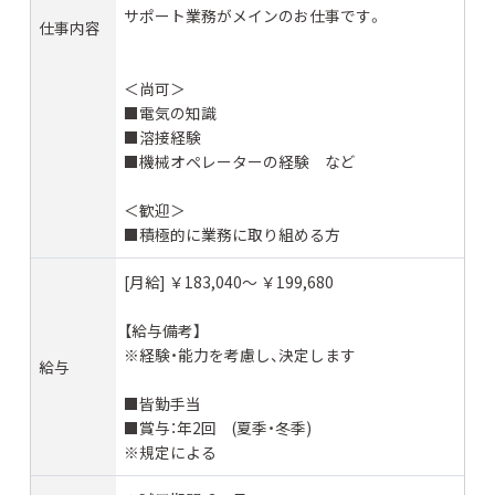
サポート業務がメインのお仕事です。
仕事内容
＜尚可＞
■電気の知識
■溶接経験
■機械オペレーターの経験 など
＜歓迎＞
■積極的に業務に取り組める方
[月給] ￥183,040〜 ￥199,680
【給与備考】
※経験・能力を考慮し、決定します
給与
■皆勤手当
■賞与：年2回 (夏季・冬季)
※規定による