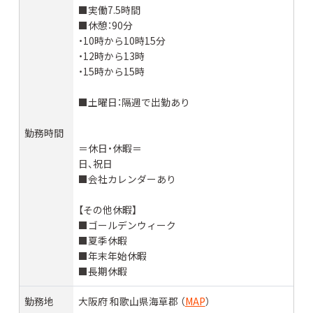
■実働7.5時間
■休憩：90分
・10時から10時15分
・12時から13時
・15時から15時
■土曜日：隔週で出勤あり
勤務時間
＝休日・休暇＝
日、祝日
■会社カレンダーあり
【その他休暇】
■ゴールデンウィーク
■夏季休暇
■年末年始休暇
■長期休暇
勤務地
大阪府 和歌山県海草郡 （
MAP
）