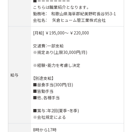
■＝＝＝＝＝＝＝＝
こちらは職業紹介となります。
勤務地： 和歌山県海草郡紀美野町長谷953-1
会社名： 矢倉ヒューム管工業株式会社
[月給] ￥195,000〜 ￥220,000
交通費：一部支給
※規定あり(上限30,000円/月)
※経験・能力を考慮し決定
給与
【別途支給】
■昼食手当(300円/日)
■皆勤手当
■他、各種手当
■賞与：年2回(夏季・冬季)
※会社規定による
8時から17時