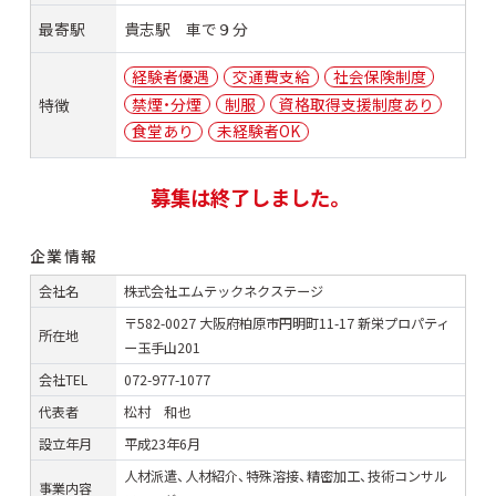
最寄駅
貴志駅 車で９分
経験者優遇
交通費支給
社会保険制度
禁煙・分煙
制服
資格取得支援制度あり
特徴
食堂あり
未経験者OK
募集は終了しました。
企業情報
会社名
株式会社エムテックネクステージ
〒582-0027 大阪府柏原市円明町11-17 新栄プロパティ
所在地
ー玉手山201
会社TEL
072-977-1077
代表者
松村 和也
設立年月
平成23年6月
人材派遣、人材紹介、特殊溶接、精密加工、技術コンサル
事業内容