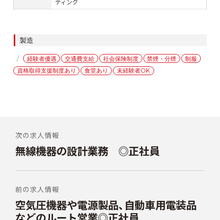
ティング
カ
製造
テ
タ
経験者優遇
交通費支給
社会保険制度
禁煙・分煙
制服
ゴ
グ
資格取得支援制度あり
食堂あり
未経験者OK
リ
ー
投
稿
次の求人情報
無線機器の設計業務 ◎正社員
前
ナ
の
ビ
投
稿:
ゲ
前の求人情報
ー
空気圧機器や電源製品、自動車用電装品
次
シ
の
などのルート営業◎正社員