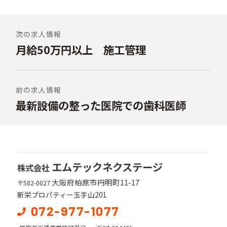
投
稿
次の求人情報
月給50万円以上 施工管理
前
ナ
の
ビ
投
稿:
ゲ
前の求人情報
ー
最新設備の整った医院での歯科医師
次
シ
の
投
ョ
稿:
ン
エムテックネクステージ
株式会社
大阪府柏原市円明町11-17
〒582-0027
新栄プロパティー玉手山201
072-977-1077