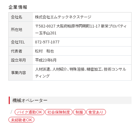
企業情報
会社名
株式会社エムテックネクステージ
〒582-0027 大阪府柏原市円明町11-17 新栄プロパティ
所在地
ー玉手山201
会社TEL
072-977-1077
代表者
松村 和也
設立年月
平成23年6月
人材派遣、人材紹介、特殊溶接、精密加工、技術コンサル
事業内容
ティング
カ
機械オペレーター
テ
タ
バイク通勤OK
社会保険制度
制服
食堂あり
ゴ
グ
未経験者OK
リ
ー