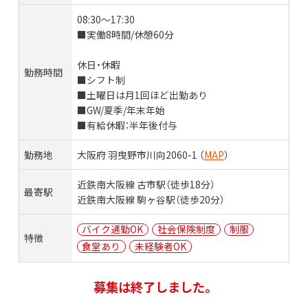
08:30～17:30
■実働8時間/休憩60分
休日・休暇
勤務時間
■シフト制
■土曜日は月1回ほど出勤あり
■GW/夏季/年末年始
■有給休暇：半年後付与
勤務地
大阪府 羽曳野市川向2060-1 （
MAP
）
近鉄南大阪線 古市駅（徒歩18分）
最寄駅
近鉄南大阪線 駒ヶ谷駅（徒歩20分）
バイク通勤OK
社会保険制度
制服
特徴
食堂あり
未経験者OK
募集は終了しました。