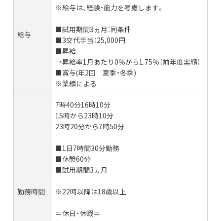
※給与は、経験・能力を考慮します。
■試用期間3ヵ月：同条件
給与
■3交代手当：25,000円
■昇給
→昇給率1月あたり0％から1.75％（前年度実績）
■賞与(年2回 夏季・冬季)
※業績による
7時40分16時10分
15時から23時10分
23時20分から7時50分
■1日7時間30分勤務
■休憩60分
■試用期間3ヵ月
勤務時間
※22時以降は18歳以上
＝休日・休暇＝