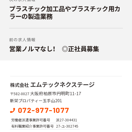
稿
プラスチック加工品やプラスチック用カ
前
ナ
の
ラーの製造業務
ビ
投
稿:
ゲ
ー
前の求人情報
シ
営業ノルマなし！ ◎正社員募集
次
の
ョ
投
ン
稿:
エムテックネクステージ
株式会社
大阪府柏原市円明町11-17
〒582-0027
新栄プロパティー玉手山201
072-977-1077
労働者派遣事業
許可番号
派27-304431
有料職業紹介事業
許可番号
27-ユ-302745