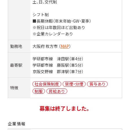
土、日、交代制
シフト制
■長期休暇（年末年始・GW・夏季）
※祝日は年数回ほど出勤あり
※企業カレンダーあり
勤務地
大阪府 枚方市 （
MAP
）
学研都市線 津田駅（車4分）
最寄駅
学研都市線 藤阪駅（車5分）
京阪交野線 郡津駅（車7分）
社会保険制度
禁煙・分煙
賞与あり
特徴
制服
昇給あり
募集は終了しました。
企業情報