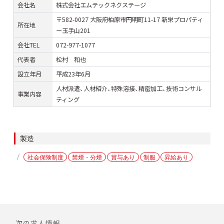
会社名
株式会社エムテックネクステージ
〒582-0027 大阪府柏原市円明町11-17 新栄プロパティ
所在地
ー玉手山201
会社TEL
072-977-1077
代表者
松村 和也
設立年月
平成23年6月
人材派遣、人材紹介、特殊溶接、精密加工、技術コンサル
事業内容
ティング
カ
製造
テ
タ
社会保険制度
禁煙・分煙
賞与あり
制服
昇給あり
ゴ
グ
リ
ー
投
次の求人情報