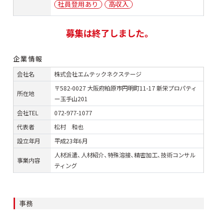
社員登用あり
高収入
募集は終了しました。
企業情報
会社名
株式会社エムテックネクステージ
〒582-0027 大阪府柏原市円明町11-17 新栄プロパティ
所在地
ー玉手山201
会社TEL
072-977-1077
代表者
松村 和也
設立年月
平成23年6月
人材派遣、人材紹介、特殊溶接、精密加工、技術コンサル
事業内容
ティング
カ
事務
テ