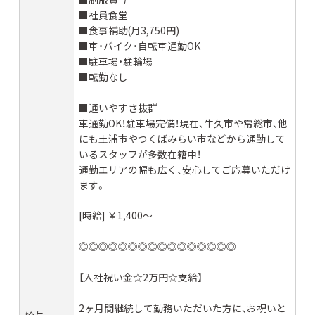
■社員食堂
■食事補助(月3,750円)
■車・バイク・自転車通勤OK
■駐車場・駐輪場
■転勤なし
■通いやすさ抜群
車通勤OK！駐車場完備！現在、牛久市や常総市、他
にも土浦市やつくばみらい市などから通勤して
いるスタッフが多数在籍中！
通勤エリアの幅も広く、安心してご応募いただけ
ます。
[時給] ￥1,400〜
◎◎◎◎◎◎◎◎◎◎◎◎◎◎◎◎
【入社祝い金☆2万円☆支給】
2ヶ月間継続して勤務いただいた方に、お祝いと