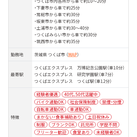
・つくば市内各所から車で約10〜20分
・下妻市から車で約25分
・常総市から車で約30分
・坂東市から車で約35分
・土浦市から車で約30〜40分
・つくばみらい市から車で約30分
・筑西市から車で約35分
勤務地
茨城県 つくば市 （
MAP
）
つくばエクスプレス 万博記念公園駅（車10分）
最寄駅
つくばエクスプレス 研究学園駅（車7分）
つくばエクスプレス つくば駅（車12分）
経験者優遇
40代、50代活躍中
バイク通勤OK
社会保険制度
禁煙・分煙
自転車通勤OK
車通勤OK
まかない・食事補助あり
土日祝休み
特徴
制服
ブランクOK
託児所
学歴不問
フリーター歓迎
食堂あり
未経験者OK