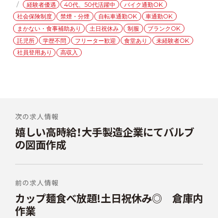
タ
経験者優遇
40代、50代活躍中
バイク通勤OK
ゴ
グ
社会保険制度
禁煙・分煙
自転車通勤OK
車通勤OK
リ
ー
まかない・食事補助あり
土日祝休み
制服
ブランクOK
託児所
学歴不問
フリーター歓迎
食堂あり
未経験者OK
社員登用あり
高収入
投
稿
次の求人情報
嬉しい高時給！大手製造企業にてバルブ
前
ナ
の
の図面作成
ビ
投
稿:
ゲ
ー
前の求人情報
シ
カップ麺食べ放題!土日祝休み◎ 倉庫内
次
の
作業
ョ
投