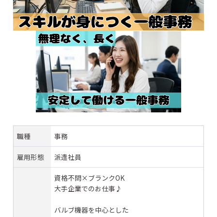
職種
事務
雇用形態
派遣社員
資格不問×ブランクOK
大手企業でのお仕事♪
バルブ機器を中心とした