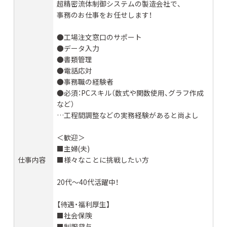
超精密流体制御システムの製造会社で、
事務のお仕事をお任せします！
●工場注文窓口のサポート
●データ入力
●書類管理
●電話応対
●事務職の経験者
●必須：PCスキル（数式や関数使用、グラフ作成
など）
…工程間調整などの実務経験があると尚よし
＜歓迎＞
■主婦(夫)
仕事内容
■様々なことに挑戦したい方
20代～40代活躍中！
【待遇・福利厚生】
■社会保険
■制服貸与