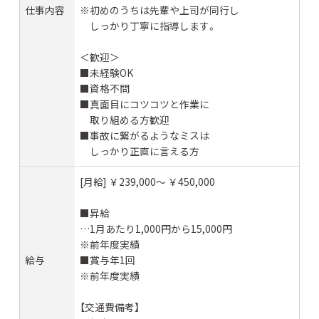
仕事内容
※初めのうちは先輩や上司が同行し
しっかり丁寧に指導します。
＜歓迎＞
■未経験OK
■資格不問
■真面目にコツコツと作業に
取り組める方歓迎
■事故に繋がるようなミスは
しっかり正直に言える方
[月給] ￥239,000〜 ￥450,000
■昇給
…1月あたり1,000円から15,000円
※前年度実績
給与
■賞与年1回
※前年度実績
【交通費備考】