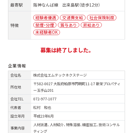
最寄駅
阪神なんば線 出来島駅（徒歩12分）
経験者優遇
交通費支給
社会保険制度
禁煙・分煙
賞与あり
昇給あり
特徴
未経験者OK
募集は終了しました。
企業情報
会社名
株式会社エムテックネクステージ
〒582-0027 大阪府柏原市円明町11-17 新栄プロパティ
所在地
ー玉手山201
会社TEL
072-977-1077
代表者
松村 和也
設立年月
平成23年6月
人材派遣、人材紹介、特殊溶接、精密加工、技術コンサル
事業内容
ティング