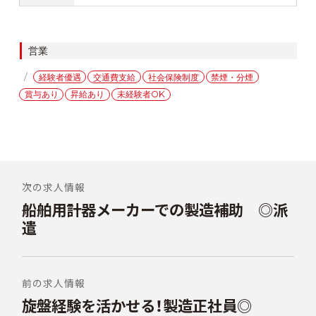
カ
営業
テ
タ
経験者優遇
交通費支給
社会保険制度
禁煙・分煙
ゴ
グ
賞与あり
昇給あり
未経験者OK
リ
ー
投
稿
次の求人情報
船舶用計器メーカーでの製造補助 ◎派
前
ナ
の
遣
ビ
投
稿:
ゲ
ー
前の求人情報
シ
旋盤経験を活かせる！製造正社員◎
次