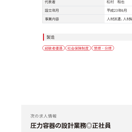
代表者
松村 和也
設立年月
平成23年6月
事業内容
人材派遣、人材
カ
製造
テ
タ
経験者優遇
社会保険制度
禁煙・分煙
ゴ
グ
リ
ー
投
稿
次の求人情報
圧力容器の設計業務◎正社員
前
ナ
の