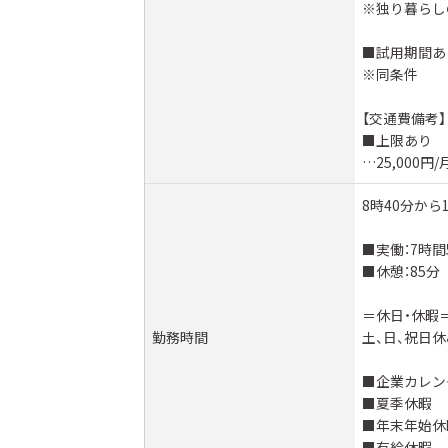
※独り暮らし
■試用期間あ
※同条件
【交通費備考】
■上限あり
…25,000円/
8時40分から1
■実働：7時間
■休憩：85分
＝休日・休暇
勤務時間
土、日、祝日休
■企業カレン
■夏季休暇
■年末年始休
■有給休暇