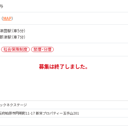
与
 （
MAP
）
津田駅（車5分）
郡津駅（車7分）
社会保険制度
禁煙・分煙
募集は終了しました。
ックネクステージ
 大阪府柏原市円明町11-17 新栄プロパティー玉手山201