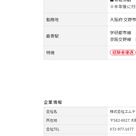
※半年後に付
勤務地
大阪府 交野市
学研都市線 
最寄駅
京阪交野線 
経験者優遇
特徴
企業情報
会社名
株式会社エムテ
所在地
〒582-0027
会社TEL
072-977-1077