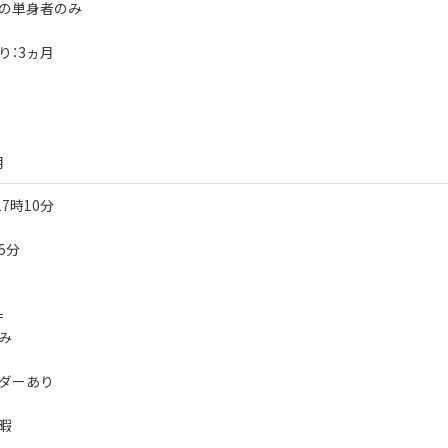
の単身者のみ
り：3ヵ月
月
7時10分
5分
＝
み
ダーあり
暇