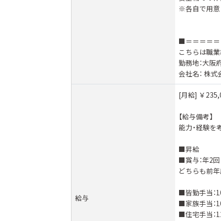
※各自で用意
■＝＝＝＝＝
こちらは職業
勤務地：大阪府
会社名： 株式
[月給] ￥235
【給与備考】
能力・経験を
■昇給
■賞与：年2回
どちらも前年
■皆勤手当：10
給与
■家族手当：10
■住宅手当：12