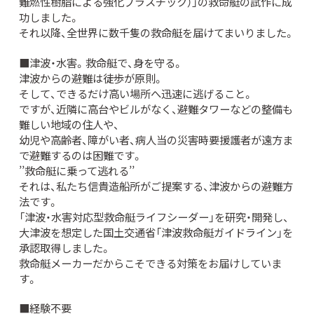
難燃性樹脂による強化プラスチック）」の救命艇の試作に成
功しました。
それ以降、全世界に数千隻の救命艇を届けてまいりました。
■津波・水害。救命艇で、身を守る。
津波からの避難は徒歩が原則。
そして、できるだけ高い場所へ迅速に逃げること。
ですが、近隣に高台やビルがなく、避難タワーなどの整備も
難しい地域の住人や、
幼児や高齢者、障がい者、病人当の災害時要援護者が遠方ま
で避難するのは困難です。
’’救命艇に乗って逃れる’’
それは、私たち信貴造船所がご提案する、津波からの避難方
法です。
「津波・水害対応型救命艇ライフシーダー」を研究・開発し、
大津波を想定した国土交通省「津波救命艇ガイドライン」を
承認取得しました。
救命艇メーカーだからこそできる対策をお届けしていま
す。
■経験不要