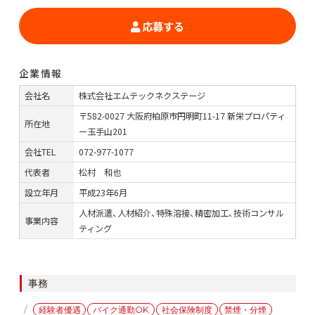
応募する
企業情報
会社名
株式会社エムテックネクステージ
〒582-0027 大阪府柏原市円明町11-17 新栄プロパティ
所在地
ー玉手山201
会社TEL
072-977-1077
代表者
松村 和也
設立年月
平成23年6月
人材派遣、人材紹介、特殊溶接、精密加工、技術コンサル
事業内容
ティング
カ
事務
テ
タ
経験者優遇
バイク通勤OK
社会保険制度
禁煙・分煙
ゴ