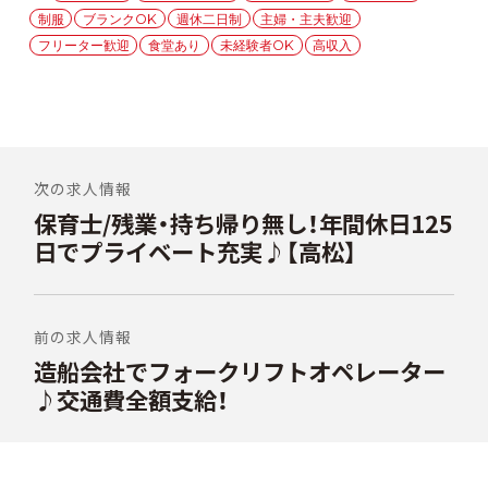
グ
制服
ブランクOK
週休二日制
主婦・主夫歓迎
リ
ー
フリーター歓迎
食堂あり
未経験者OK
高収入
投
稿
次の求人情報
保育士/残業・持ち帰り無し！年間休日125
前
ナ
の
日でプライベート充実♪【高松】
ビ
投
稿:
ゲ
ー
前の求人情報
シ
造船会社でフォークリフトオペレーター
次
の
♪交通費全額支給！
ョ
投
ン
稿: