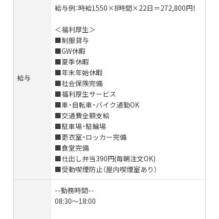
給与例：時給1550×8時間×22日＝272,800円！
＜福利厚生＞
■制服貸与
■GW休暇
■夏季休暇
■年末年始休暇
給与
■社会保険完備
■福利厚生サービス
■車・自転車・バイク通勤OK
■交通費全額支給
■駐車場・駐輪場
■更衣室・ロッカー完備
■食堂完備
■仕出し弁当390円(毎朝注文OK)
■受動喫煙防止（屋内喫煙室あり）
--勤務時間--
08:30～18:00