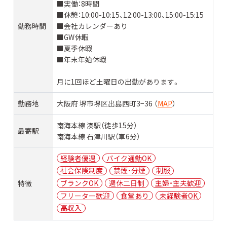
■実働：8時間
■休憩：10:00-10:15、12:00-13:00、15:00-15:15
勤務時間
■会社カレンダーあり
■GW休暇
■夏季休暇
■年末年始休暇
月に1回ほど土曜日の出勤があります。
勤務地
大阪府 堺市堺区出島西町3−36 （
MAP
）
南海本線 湊駅（徒歩15分）
最寄駅
南海本線 石津川駅（車6分）
経験者優遇
バイク通勤OK
社会保険制度
禁煙・分煙
制服
ブランクOK
週休二日制
主婦・主夫歓迎
特徴
フリーター歓迎
食堂あり
未経験者OK
高収入