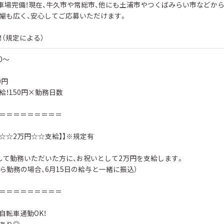
駐車場完備！現在、牛久市や常総市、他にも土浦市やつくばみらい市などか
幅も広く、安心してご応募いただけます。
！（規定による）
50〜
0円
給！150円×勤務日数
＝＝＝＝＝＝＝＝＝
金☆☆2万円☆☆支給】】※規定有
して勤務いただいた方に、お祝いとして2万円を支給します。
から勤務の場合、6月15日の給与と一緒に振込）
＝＝＝＝＝＝＝＝＝
自転車通勤OK！