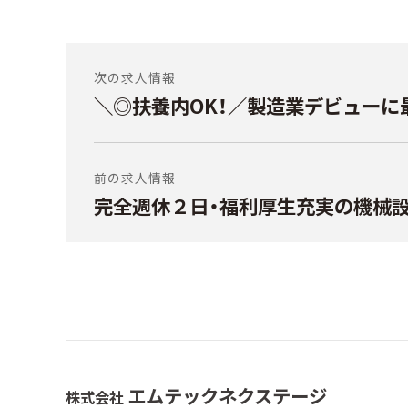
投
稿
次の求人情報
＼◎扶養内OK！／製造業デビューに
前
ナ
の
ビ
投
稿:
ゲ
前の求人情報
ー
完全週休２日・福利厚生充実の機械
次
シ
の
投
ョ
稿:
ン
エムテックネクステージ
株式会社