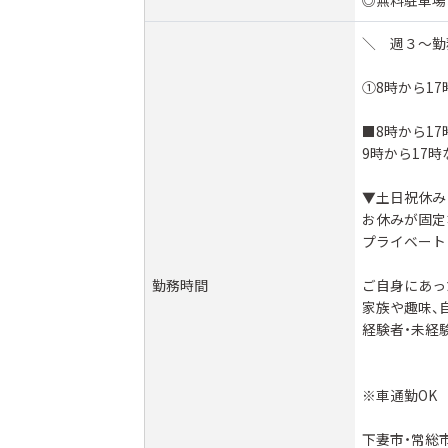
◎無料駐車場
＼ 週３～勤
①8時から17
■8時から1
9時から17
▼土日祝休み
お休みが固定
プライベート
勤務時間
ご自身にあっ
家族や趣味、
経験者・未経
※車通勤OK
下妻市・常総