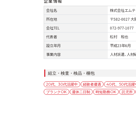
企業情報
会社名
株式会社エムテ
所在地
〒582-0027
会社TEL
072-977-1077
代表者
松村 和也
設立年月
平成23年6月
事業内容
人材派遣、人材
カ
組立・検査・検品・梱包
テ
タ
20代、30代活躍中
経験者優遇
40代、50代活躍
ゴ
グ
ブランクOK
週休二日制
時短勤務OK
託児所
リ
ー