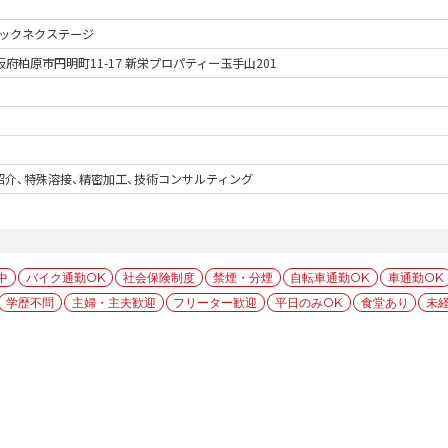
ックネクステージ
 大阪府柏原市円明町11-17 新栄プロパティー玉手山201
紹介、特殊溶接、精密加工、技術コンサルティング
中
バイク通勤OK
社会保険制度
禁煙・分煙
自転車通勤OK
車通勤OK
学歴不問
主婦・主夫歓迎
フリーター歓迎
平日のみOK
食堂あり
未