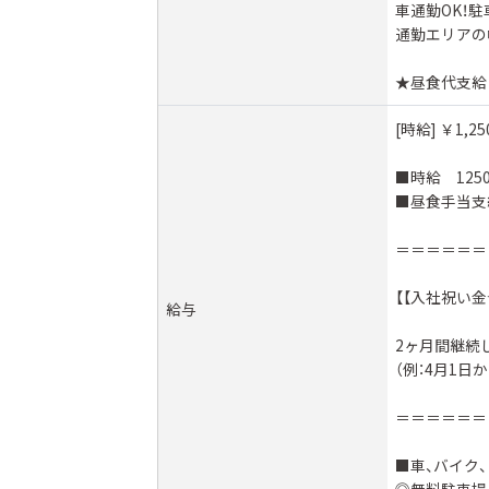
車通勤OK！
通勤エリアの
★昼食代支給
[時給] ￥1,2
■時給 125
■昼食手当支
＝＝＝＝＝＝
【【入社祝い
給与
2ヶ月間継続
（例：4月1日
＝＝＝＝＝＝
■車、バイク、