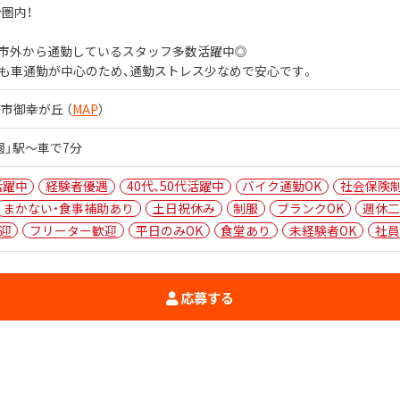
分圏内！
市外から通勤しているスタッフ多数活躍中◎
も車通勤が中心のため、通勤ストレス少なめで安心です。
市御幸が丘 （
MAP
）
園」駅～車で7分
活躍中
経験者優遇
40代、50代活躍中
バイク通勤OK
社会保険
まかない・食事補助あり
土日祝休み
制服
ブランクOK
週休二
迎
フリーター歓迎
平日のみOK
食堂あり
未経験者OK
社員
応募する