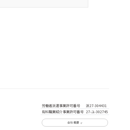
労働者派遣事業
許可番号
派27-304431
有料職業紹介事業
許可番号
27-ユ-302745
会社概要