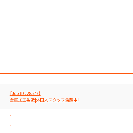
【Job ID : 28577】
金属加工製造|外国人スタッフ活躍中!